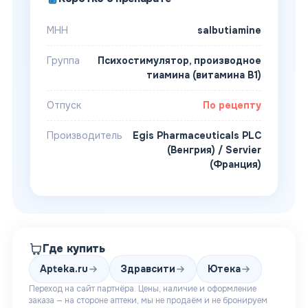
МНН
salbutiamine
Группа
Психостимулятор, производное
тиамина (витамина B1)
Отпуск
По рецепту
Производитель
Egis Pharmaceuticals PLC
(Венгрия) / Servier
(Франция)
Где купить
Apteka.ru
Здравсити
Ютека
Переход на сайт партнёра. Цены, наличие и оформление
заказа — на стороне аптеки, мы не продаём и не бронируем