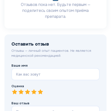
Отзывов пока нет. Будьте первым —
поделитесь своим опытом приёма
препарата.
Оставить отзыв
Отзывы — личный опыт пациентов. Не является
медицинской рекомендацией.
Ваше имя
Оценка
1
—
2
Очень плохо
—
3
Плохо
—
4
Нормально
—
5
Хорошо
—
Отлично
Ваш отзыв