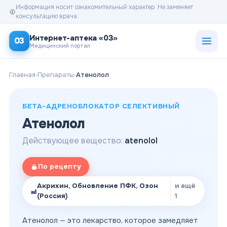
Информация носит ознакомительный характер. Не заменяет
консультацию врача.
Открыт
Интернет-аптека «03»
03
Медицинский портал
Главная
›
Препараты
›
Атенолол
БЕТА-АДРЕНОБЛОКАТОР СЕЛЕКТИВНЫЙ
Атенолол
Действующее вещество:
atenolol
По рецепту
Акрихин, Обновление ПФК, Озон
и ещё
(Россия)
1
Атенолол — это лекарство, которое замедляет