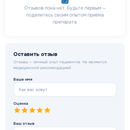
Отзывов пока нет. Будьте первым —
поделитесь своим опытом приёма
препарата.
Оставить отзыв
Отзывы — личный опыт пациентов. Не является
медицинской рекомендацией.
Ваше имя
Оценка
1
—
2
Очень плохо
—
3
Плохо
—
4
Нормально
—
5
Хорошо
—
Отлично
Ваш отзыв