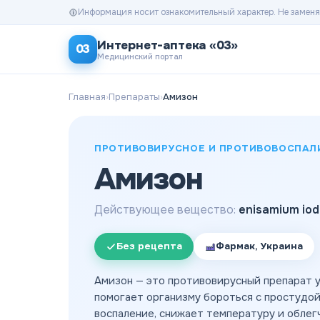
Информация носит ознакомительный характер. Не заменя
Интернет-аптека «03»
03
Медицинский портал
Главная
›
Препараты
›
Амизон
ПРОТИВОВИРУСНОЕ И ПРОТИВОВОСПАЛ
Амизон
Действующее вещество:
enisamium iod
Без рецепта
Фармак, Украина
Амизон — это противовирусный препарат 
помогает организму бороться с простудой
воспаление, снижает температуру и облег