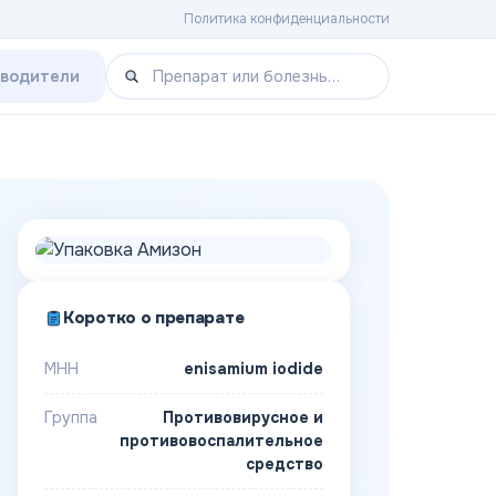
Политика конфиденциальности
зводители
Коротко о препарате
МНН
enisamium iodide
Группа
Противовирусное и
противовоспалительное
средство