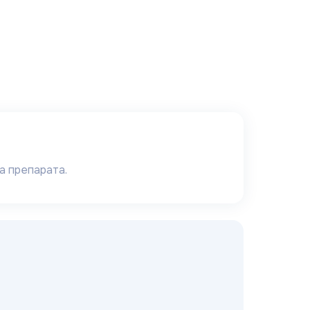
а препарата.
о