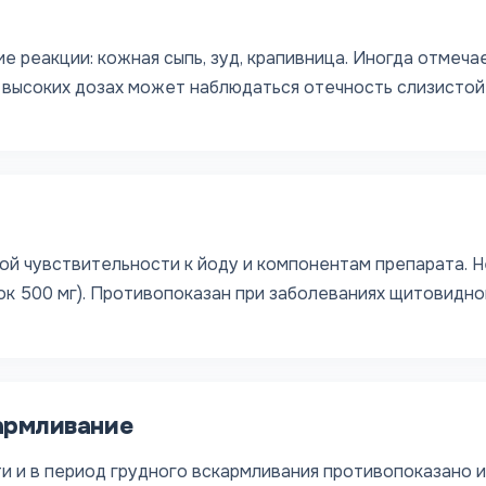
 реакции: кожная сыпь, зуд, крапивница. Иногда отмечае
 высоких дозах может наблюдаться отечность слизистой 
й чувствительности к йоду и компонентам препарата. Не
еток 500 мг). Противопоказан при заболеваниях щитовидн
армливание
 и в период грудного вскармливания противопоказано и