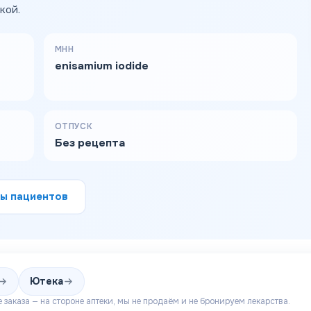
кой.
МНН
enisamium iodide
ОТПУСК
Без рецепта
ы пациентов
Ютека
 заказа — на стороне аптеки, мы не продаём и не бронируем лекарства.