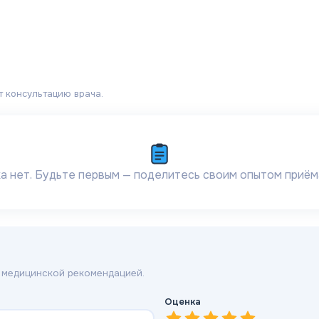
т консультацию врача.
а нет. Будьте первым — поделитесь своим опытом приём
 медицинской рекомендацией.
Оценка
1
—
2
Очень плохо
—
3
Плохо
—
4
Нормально
—
5
Хорошо
—
Отличн